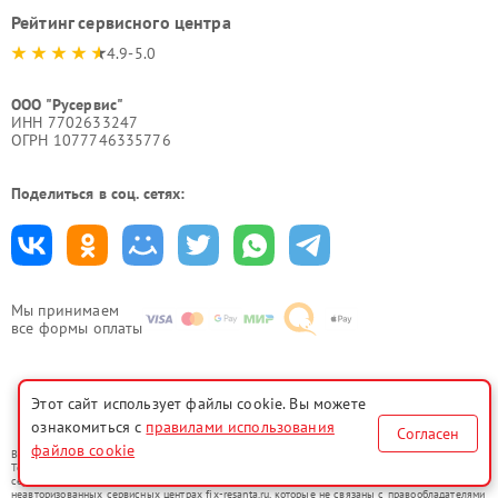
Рейтинг сервисного центра
4.9-5.0
ООО "Русервис"
ИНН 7702633247
ОГРН 1077746335776
Поделиться в соц. сетях:
Мы принимаем
все формы оплаты
Этот сайт использует файлы cookie. Вы можете
Политика конфиденциальности
ознакомиться с
правилами использования
Согласен
файлов cookie
Вся информация на сайте носит исключительно справочный характер.
Товарные знаки используются исключительно для описания устройств, в отношении которых
сервисные центры fix-resanta.ru предоставляют услуги по ремонту. Услуги оказываются в
неавторизованных сервисных центрах fix-resanta.ru, которые не связаны с правообладателями