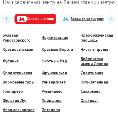
Наш сервисный центр на Вашей станции метро
Сокольническая
Большая кольцевая
Бульвар
Преображенская
Черкизовская
Рокоссовского
площадь
Красносельская
Красные Ворота
Чистые пруды
Библиотека
Лубянка
Охотный Ряд
имени Ленина
Кропоткинская
Фрунзенская
Спортивная
Воробьёвы горы
Университет
Юго-Западная
Тропарёво
Румянцево
Саларьево
Филатов Луг
Прокшино
Ольховая
Новомосковская
Потапово