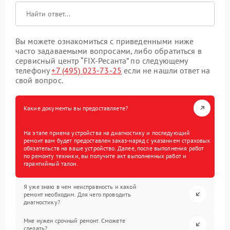
Вы можете ознакомиться с приведенными ниже
часто задаваемыми вопросами, либо обратиться в
сервисный центр “FIX-Ресанта” по следующему
телефону
+7 (495) 023-73-25
если не нашли ответ на
свой вопрос.
Какие документы вы предоставляете?
На этапе приема устройства на диагностику и последующий
ремонт вам будет предоставлен заказ-наряд с указанием страховых
обязательств на ваше устройство. Далее, после выполнения работ
по ремонту техники, вы получите акт выполненных работ и
гарантийный талон.
Я уже знаю в чем неисправность и какой
ремонт необходим. Для чего проводить
диагностику?
Мне нужен срочный ремонт. Сможете
сделать?