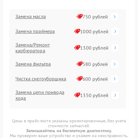
Замена масла
750 рублей
Замена праймера
1000 рублей
Замена/Pемонт
1300 рублей
карбюратора
Замена фильтра
580 рублей
Чистка снегоуборщика
600 рублей
Замена цепи привода
1350 рублей
хода
Замена шкива привода
1160 рублей
хода
Цены в прайс-листе указаны ориентировочные, без учета
стоимости запчастей.
Замена (установка)
Записывайтесь на бесплатную диагностику.
650 рублей
срезного болта
Мы проверим ваше устройство и укажем на неисправность.