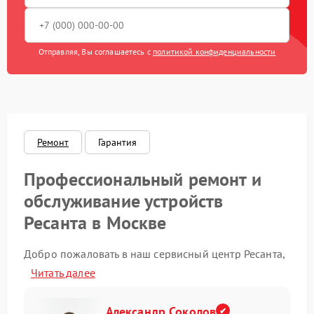
Ремонт редуктора
2430 рублей
Отправляя, Вы соглашаетесь с
политикой конфиденциальности
Замена катушки
1000 рублей
зажигания
Замена глушителя
1000 рублей
Замена маховика
1050 рублей
Ремонт
Гарантия
Замена шины на
Профессиональный ремонт и
1000 рублей
колесном диске
обслуживание устройств
Ремонт
1150 рублей
Ресанта в Москве
электропроводки
Замена ремней
Добро пожаловать в наш сервисный центр Ресанта,
1100 рублей
специализирующийся на ремонте и обслуживании
Читать далее
оборудования этого бренда. Мы предлагаем
Замена свечей зажигания
820 рублей
качественное восстановление снегоуборщиков,
источников бесперебойного питания (ИБП) и
Александр Соколов