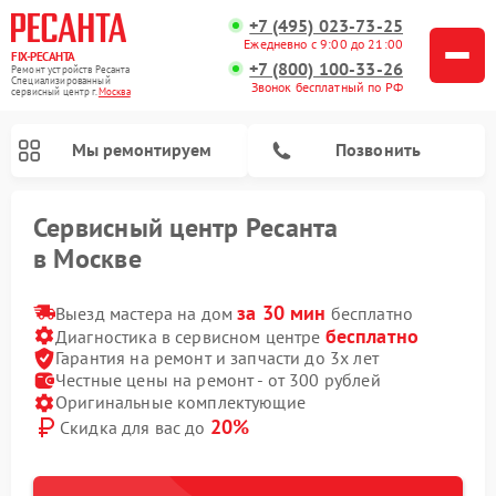
+7 (495) 023-73-25
Ежедневно с 9:00 до 21:00
FIX-РЕСАНТА
+7 (800) 100-33-26
Ремонт устройств Ресанта
Специализированный
Звонок бесплатный по РФ
cервисный центр г.
Москва
Мы ремонтируем
Позвонить
Сервисный центр Ресанта
в Москве
за 30 мин
Выезд мастера на дом
бесплатно
Ремонт снегоуборщиков Ресанта
Ремонт автоматических стабилизаторов напряжения Ресанта
бесплатно
Диагностика в сервисном центре
Гарантия на ремонт и запчасти до 3х лет
Честные цены на ремонт - от 300 рублей
Оригинальные комплектующие
20%
Скидка для вас до