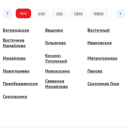
ВАО
ЦАО
САО
СВАО
ЮВАО
ЮАО
Богородское
Вешняки
Восточный
Восточное
Гольяново
Ивановское
Измайлово
Косино-
Измайлово
Метрогородок
Ухтомский
Новогиреево
Новокосино
Перово
Северное
Преображенское
Соколиная Гора
Измайлово
Сокольники