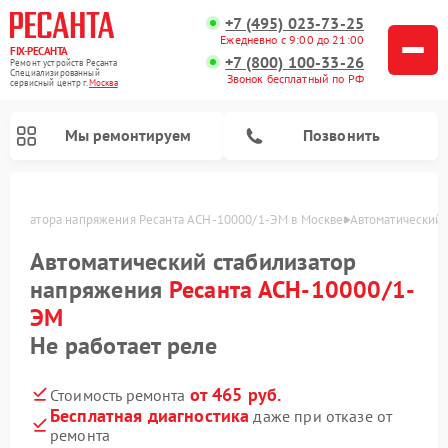
+7 (495) 023-73-25
Ежедневно с 9:00 до 21:00
FIX-РЕСАНТА
+7 (800) 100-33-26
Ремонт устройств Ресанта
Специализированный
Звонок бесплатный по РФ
cервисный центр г.
Москва
Мы ремонтируем
Позвонить
абилизатора напряжения Ресанта АСН-10000/1-ЭМ в Москве
Автоматический 
Автоматический стабилизатор
напряжения
Ресанта АСН-10000/1-
Ремонт снегоуборщиков Ресанта
ЭМ
Не работает реле
от 465 руб.
Стоимость ремонта
Бесплатная диагностика
даже при отказе от
ремонта