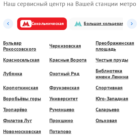
Наш сервисный центр на Вашей станции метро
Сокольническая
Большая кольцевая
Бульвар
Преображенская
Черкизовская
Рокоссовского
площадь
Красносельская
Красные Ворота
Чистые пруды
Библиотека
Лубянка
Охотный Ряд
имени Ленина
Кропоткинская
Фрунзенская
Спортивная
Воробьёвы горы
Университет
Юго-Западная
Тропарёво
Румянцево
Саларьево
Филатов Луг
Прокшино
Ольховая
Новомосковская
Потапово