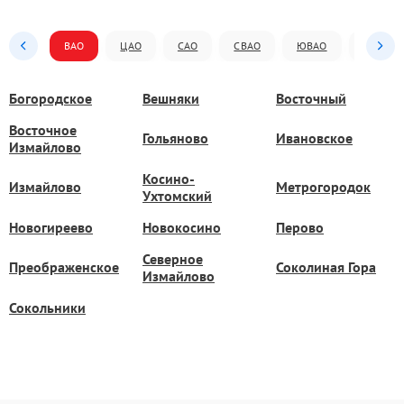
ВАО
ЦАО
САО
СВАО
ЮВАО
ЮАО
Богородское
Вешняки
Восточный
Восточное
Гольяново
Ивановское
Измайлово
Косино-
Измайлово
Метрогородок
Ухтомский
Новогиреево
Новокосино
Перово
Северное
Преображенское
Соколиная Гора
Измайлово
Сокольники