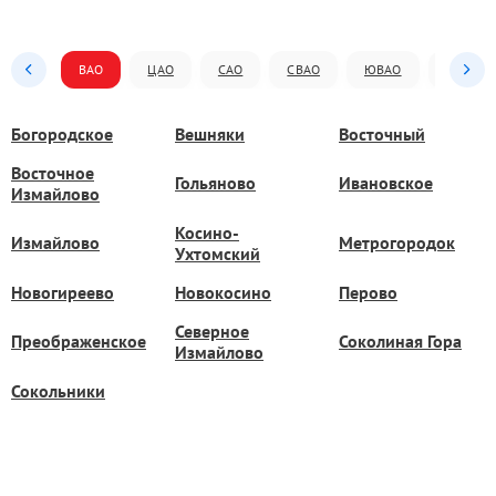
ВАО
ЦАО
САО
СВАО
ЮВАО
ЮАО
Богородское
Вешняки
Восточный
Восточное
Гольяново
Ивановское
Измайлово
Косино-
Измайлово
Метрогородок
Ухтомский
Новогиреево
Новокосино
Перово
Северное
Преображенское
Соколиная Гора
Измайлово
Сокольники