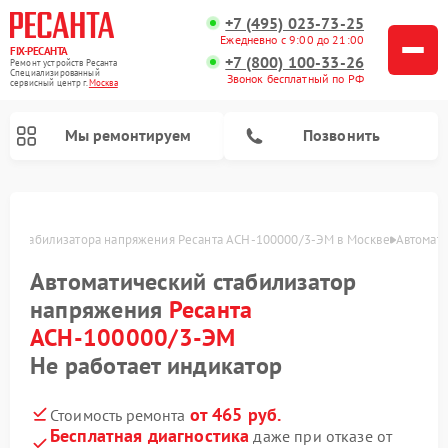
+7 (495) 023-73-25
Ежедневно с 9:00 до 21:00
FIX-РЕСАНТА
+7 (800) 100-33-26
Ремонт устройств Ресанта
Специализированный
Звонок бесплатный по РФ
cервисный центр г.
Москва
Мы ремонтируем
Позвонить
ого стабилизатора напряжения Ресанта АСН-100000/3-ЭМ в Москве
Автомати
Автоматический стабилизатор
Ремонт снегоуборщиков Ресанта
напряжения
Ресанта
АСН-100000/3-ЭМ
Не работает индикатор
от 465 руб.
Стоимость ремонта
Бесплатная диагностика
даже при отказе от