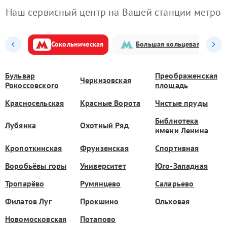
Наш сервисный центр на Вашей станции метро
Сокольническая
Большая кольцевая
Бульвар
Преображенская
Черкизовская
Рокоссовского
площадь
Красносельская
Красные Ворота
Чистые пруды
Библиотека
Лубянка
Охотный Ряд
имени Ленина
Кропоткинская
Фрунзенская
Спортивная
Воробьёвы горы
Университет
Юго-Западная
Тропарёво
Румянцево
Саларьево
Филатов Луг
Прокшино
Ольховая
Новомосковская
Потапово