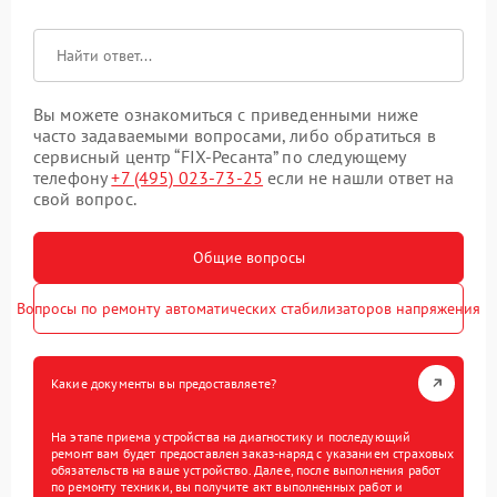
Вы можете ознакомиться с приведенными ниже
часто задаваемыми вопросами, либо обратиться в
сервисный центр “FIX-Ресанта” по следующему
телефону
+7 (495) 023-73-25
если не нашли ответ на
свой вопрос.
Общие вопросы
Вопросы по ремонту автоматических стабилизаторов напряжения
Какие документы вы предоставляете?
На этапе приема устройства на диагностику и последующий
ремонт вам будет предоставлен заказ-наряд с указанием страховых
обязательств на ваше устройство. Далее, после выполнения работ
по ремонту техники, вы получите акт выполненных работ и