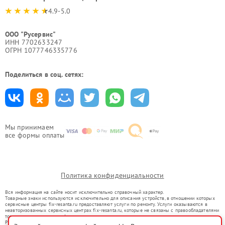
4.9-5.0
ООО "Русервис"
ИНН 7702633247
ОГРН 1077746335776
Поделиться в соц. сетях:
Мы принимаем
все формы оплаты
Политика конфиденциальности
Вся информация на сайте носит исключительно справочный характер.
Товарные знаки используются исключительно для описания устройств, в отношении которых
сервисные центры fix-resanta.ru предоставляют услуги по ремонту. Услуги оказываются в
неавторизованных сервисных центрах fix-resanta.ru, которые не связаны с правообладателями
товарных знаков или их официальными представителями.
Ремонт осуществляется для устройств, уже введенных в гражданский оборот в соответствии