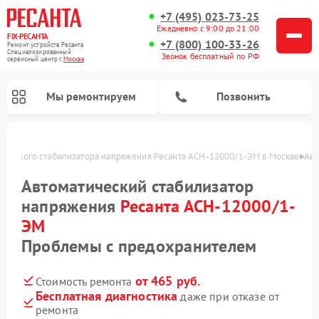
+7 (495) 023-73-25
Ежедневно с 9:00 до 21:00
FIX-РЕСАНТА
+7 (800) 100-33-26
Ремонт устройств Ресанта
Специализированный
Звонок бесплатный по РФ
cервисный центр г.
Москва
Мы ремонтируем
Позвонить
тического стабилизатора напряжения Ресанта АСН-12000/1-ЭМ в Москве
Авт
Автоматический стабилизатор
напряжения
Ресанта АСН-12000/1-
Ремонт снегоуборщиков Ресанта
ЭМ
Проблемы с предохранителем
от 465 руб.
Стоимость ремонта
Бесплатная диагностика
даже при отказе от
ремонта