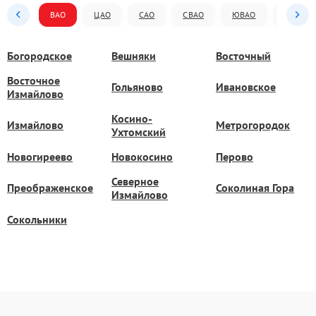
ВАО
ЦАО
САО
СВАО
ЮВАО
ЮАО
Богородское
Вешняки
Восточный
Восточное
Гольяново
Ивановское
Измайлово
Косино-
Измайлово
Метрогородок
Ухтомский
Новогиреево
Новокосино
Перово
Северное
Преображенское
Соколиная Гора
Измайлово
Сокольники