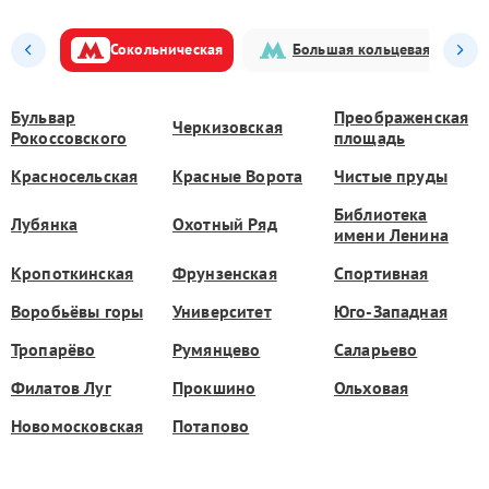
Сокольническая
Большая кольцевая
Бульвар
Преображенская
Черкизовская
Рокоссовского
площадь
Красносельская
Красные Ворота
Чистые пруды
Библиотека
Лубянка
Охотный Ряд
имени Ленина
Кропоткинская
Фрунзенская
Спортивная
Воробьёвы горы
Университет
Юго-Западная
Тропарёво
Румянцево
Саларьево
Филатов Луг
Прокшино
Ольховая
Новомосковская
Потапово