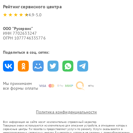
Рейтинг сервисного центра
4.9-5.0
ООО "Русервис"
ИНН 7702633247
ОГРН 1077746335776
Поделиться в соц. сетях:
Мы принимаем
все формы оплаты
Политика конфиденциальности
Вся информация на сайте носит исключительно справочный характер.
Товарные знаки используются исключительно для описания устройств, в отношении которых
сервисные центры fix-resanta.ru предоставляют услуги по ремонту. Услуги оказываются в
неавторизованных сервисных центрах fix-resanta.ru, которые не связаны с правообладателями