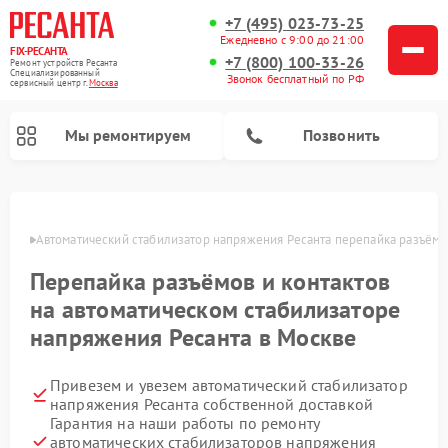
+7 (495) 023-73-25
Ежедневно с 9:00 до 21:00
FIX-РЕСАНТА
+7 (800) 100-33-26
Ремонт устройств Ресанта
Специализированный
Звонок бесплатный по РФ
cервисный центр г.
Москва
Мы ремонтируем
Позвонить
оскве
Автоматический стабилизатор напряжения Ресанта перепайка разъёмов
Перепайка разъёмов и контактов
Ремонт снегоуборщиков Ресанта
на автоматическом стабилизаторе
напряжения Ресанта в Москве
Привезем и увезем автоматический стабилизатор
напряжения Ресанта собственной доставкой
Гарантия на наши работы по ремонту
автоматических стабилизаторов напряжения