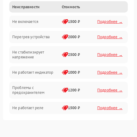
Неисправности
Стоимость
Механические повреждения
Не включается
1500 ₽
Подробнее →
Электронные компоненты
Перегрев устройства
2000 ₽
Подробнее →
Механика
Не стабилизирует
Корпус/Герметичность
2500 ₽
Подробнее →
напряжение
Не работает индикатор
1000 ₽
Подробнее →
Проблемы с
1200 ₽
Подробнее →
предохранителем
Не работает реле
1500 ₽
Подробнее →
Проблемы с
2400 ₽
Подробнее →
контроллером