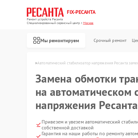
FIX-РЕСАНТА
Ремонт устройств Ресанта
Специализированный cервисный центр г.
Москва
Мы ремонтируем
Срочный ремонт
Це
ия Ресанта в Москве
Автоматический стабилизатор напряжения Ресанта заме
Замена обмотки тр
Ремонт снегоуборщиков Ресанта
на автоматическом 
напряжения Ресанта
Привезем и увезем автоматический стабил
собственной доставкой
Гарантия на наши работы по ремонту авто