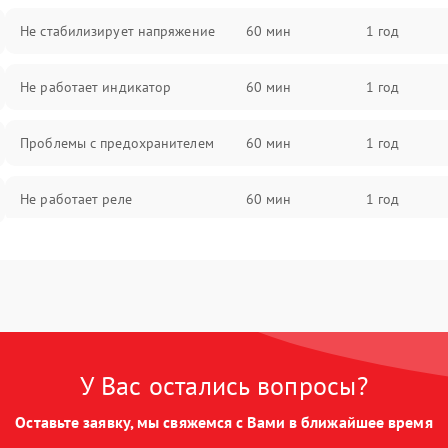
Не стабилизирует напряжение
60 мин
1 год
Не работает индикатор
60 мин
1 год
Проблемы с предохранителем
60 мин
1 год
Не работает реле
60 мин
1 год
Проблемы с контроллером
60 мин
1 год
Не срабатывает защита от
60 мин
1 год
перегрузки
У Вас остались вопросы?
Не работает выходное
60 мин
1 год
напряжение
Оставьте заявку, мы свяжемся с Вами в ближайшее время