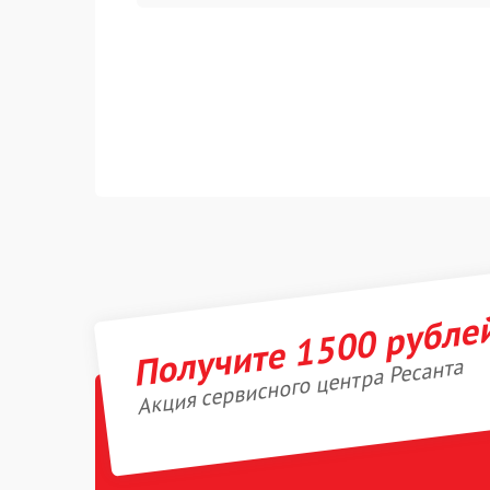
Получите 1500 рубле
Акция сервисного центра Ресанта