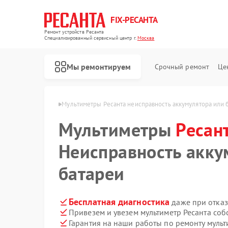
FIX-РЕСАНТА
Ремонт устройств Ресанта
Специализированный cервисный центр г.
Москва
Мы ремонтируем
Срочный ремонт
Це
ов Ресанта в Москве
Мультиметры Ресанта неисправность аккумулятора или 
Мультиметры
Ресан
Ремонт снегоуборщиков Ресанта
Ремонт автоматических стабилизаторов напряжения Ресанта
Неисправность акку
батареи
Бесплатная диагностика
даже при отказ
Привезем и увезем мультиметр Ресанта соб
Гарантия на наши работы по ремонту муль