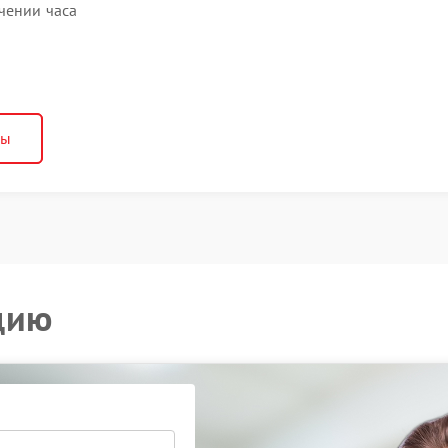
чении часа
ны
цию