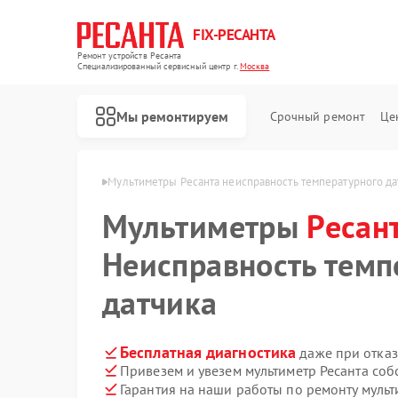
FIX-РЕСАНТА
Ремонт устройств Ресанта
Специализированный cервисный центр г.
Москва
Мы ремонтируем
Срочный ремонт
Це
ов Ресанта в Москве
Мультиметры Ресанта неисправность температурного да
Мультиметры
Ресан
Ремонт снегоуборщиков Ресанта
Ремонт автоматических стабилизаторов напряжения Ресанта
Неисправность темп
датчика
Бесплатная диагностика
даже при отказ
Привезем и увезем мультиметр Ресанта соб
Гарантия на наши работы по ремонту муль