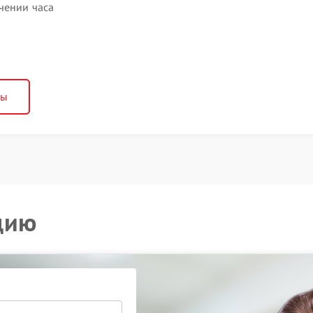
чении часа
ны
цию