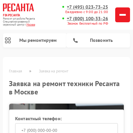
+7 (495) 023-73-25
Ежедневно с 9:00 до 21:00
FIX-РЕСАНТА
+7 (800) 100-33-26
Ремонт устройств Ресанта
Специализированный
Звонок бесплатный по РФ
cервисный центр г.
Москва
Мы ремонтируем
Позвонить
Главная
Заявка на ремонт
Заявка на ремонт техники Ресанта
Ремонт снегоуборщиков Ресанта
Ремонт автоматических стабилизаторов напряжения Ресанта
в Москве
Контактный телефон: