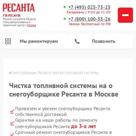
+7 (495) 023-73-25
Ежедневно с 9:00 до 21:00
FIX-РЕСАНТА
+7 (800) 100-33-26
Ремонт устройств Ресанта
Специализированный
Звонок бесплатный по РФ
cервисный центр г.
Москва
Мы ремонтируем
Позвонить
оскве
Снегоуборщик Ресанта чистка топливной системы
Чистка топливной системы на о
Ремонт автоматических стабилизаторов напряжения Ресанта
снегоуборщике Ресанта в Москве
Привезем и увезем снегоуборщика Ресанта
собственной доставкой
Гарантия на наши работы по ремонту
до 3-х лет
снегоуборщиков Ресанта
Срочный ремонт снегоуборщиков Ресанта в