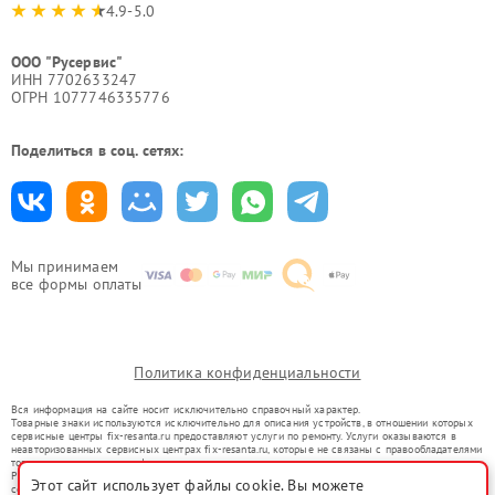
4.9-5.0
ООО "Русервис"
ИНН 7702633247
ОГРН 1077746335776
Поделиться в соц. сетях:
Мы принимаем
все формы оплаты
Политика конфиденциальности
Вся информация на сайте носит исключительно справочный характер.
Товарные знаки используются исключительно для описания устройств, в отношении которых
сервисные центры fix-resanta.ru предоставляют услуги по ремонту. Услуги оказываются в
неавторизованных сервисных центрах fix-resanta.ru, которые не связаны с правообладателями
товарных знаков или их официальными представителями.
Ремонт осуществляется для устройств, уже введенных в гражданский оборот в соответствии
Этот сайт использует файлы cookie. Вы можете
со статьей 1487 ГК РФ.