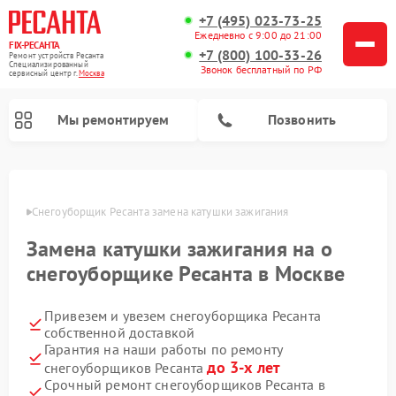
+7 (495) 023-73-25
Ежедневно с 9:00 до 21:00
FIX-РЕСАНТА
+7 (800) 100-33-26
Ремонт устройств Ресанта
Специализированный
Звонок бесплатный по РФ
cервисный центр г.
Москва
Мы ремонтируем
Позвонить
оскве
Снегоуборщик Ресанта замена катушки зажигания
Замена катушки зажигания на о
Ремонт автоматических стабилизаторов напряжения Ресанта
снегоуборщике Ресанта в Москве
Привезем и увезем снегоуборщика Ресанта
собственной доставкой
Гарантия на наши работы по ремонту
до 3-х лет
снегоуборщиков Ресанта
Срочный ремонт снегоуборщиков Ресанта в