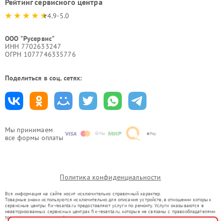
Рейтинг сервисного центра
4.9-5.0
ООО "Русервис"
ИНН 7702633247
ОГРН 1077746335776
Поделиться в соц. сетях:
Мы принимаем
все формы оплаты
Политика конфиденциальности
Вся информация на сайте носит исключительно справочный характер.
Товарные знаки используются исключительно для описания устройств, в отношении которых
сервисные центры fix-resanta.ru предоставляют услуги по ремонту. Услуги оказываются в
неавторизованных сервисных центрах fix-resanta.ru, которые не связаны с правообладателями
товарных знаков или их официальными представителями.